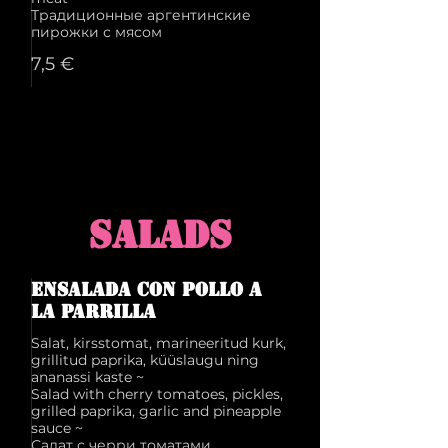
Традиционные аргентинские
7,5 €
SALADS
Ensalada con pollo a
la parrilla
Salat, kirsstomat, marineeritud kurk,
grillitud paprika, küüslaugu ning
ananassi kaste ~
Salad with cherry tomatoes, pickles,
grilled paprika, garlic and pineapple
sauce ~
Салат с черри томатами,