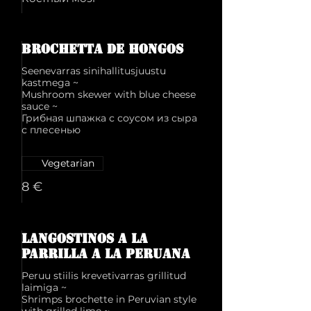
Brochetta de hongos
Seenevarras sinihallitusjuustu
kastmega ~
Mushroom skewer with blue cheese
sauce ~
Грибная шпажка с соусом из сыра
с плесенью
Vegetarian
8 €
Langostinos a la
parrilla a la peruana
Peruu stiilis krevetivarras grillitud
laimiga ~
Shrimps brochette in Peruvian style