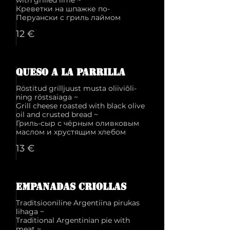
with grilled lime ~
Креветки на шпажке по-
12 €
Queso a la parrilla
Röstitud grilljuust musta oliiviõli-
ning röstsaiaga ~
Grill cheese roasted with black olive
oil and crusted bread ~
Гриль-сыр с чёрным оливковым
13 €
Empanadas criollas
Traditsiooniline Argentiina pirukas
lihaga ~
Traditional Argentinian pie with
meat ~