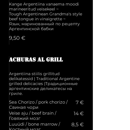
Kange Argentiina vanaema moodi
marineeritud veisekeel ~
Tough Argentinean Grandma's style
beef tongue in vinaigrette ~
Язык, маринованный по рецепту
9,50 €
ACHURAS al grill
Argentiina stiilis grillitud
delikatessid | Traditional Argentine
grilled delicacies |Традиционные
аргентинские деликатесы на
гриле.
Sea Chorizo / pork chorizo /
7 €
Свиная чори
Veise aju / beef brain /
14 €
Говяжий мозг
Luuüdi / bone marrow /
8,5 €
Костный мозг